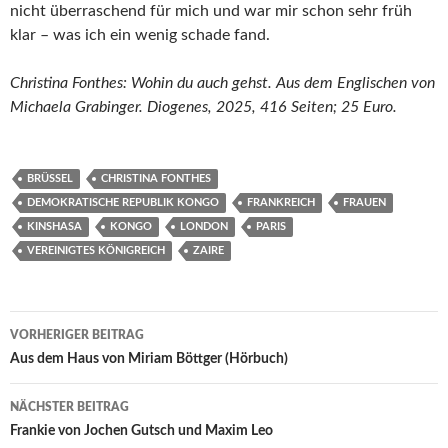
nicht überraschend für mich und war mir schon sehr früh
klar – was ich ein wenig schade fand.
Christina Fonthes: Wohin du auch gehst. Aus dem Englischen von
Michaela Grabinger. Diogenes, 2025, 416 Seiten; 25 Euro.
BRÜSSEL
CHRISTINA FONTHES
DEMOKRATISCHE REPUBLIK KONGO
FRANKREICH
FRAUEN
KINSHASA
KONGO
LONDON
PARIS
VEREINIGTES KÖNIGREICH
ZAIRE
Beitragsnavigation
VORHERIGER BEITRAG
Aus dem Haus von Miriam Böttger (Hörbuch)
NÄCHSTER BEITRAG
Frankie von Jochen Gutsch und Maxim Leo