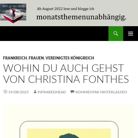
Zum
Inhalt
springen
Suchen
Travel Without Moving
PRIMÄR
MENÜ
FRANKREICH
,
FRAUEN
,
VEREINIGTES KÖNIGREICH
WOHIN DU AUCH GEHST
VON CHRISTINA FONTHES
19/08/2025
INFRAREDHEAD
KOMMENTAR HINTERLASSEN