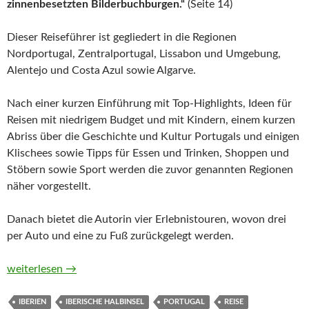
zinnenbesetzten Bilderbuchburgen.“
(Seite 14)
Dieser Reiseführer ist gegliedert in die Regionen
Nordportugal, Zentralportugal, Lissabon und Umgebung,
Alentejo und Costa Azul sowie Algarve.
Nach einer kurzen Einführung mit Top-Highlights, Ideen für
Reisen mit niedrigem Budget und mit Kindern, einem kurzen
Abriss über die Geschichte und Kultur Portugals und einigen
Klischees sowie Tipps für Essen und Trinken, Shoppen und
Stöbern sowie Sport werden die zuvor genannten Regionen
näher vorgestellt.
Danach bietet die Autorin vier Erlebnistouren, wovon drei
per Auto und eine zu Fuß zurückgelegt werden.
MARCO POLO Portugal von Sara Lier
weiterlesen
→
IBERIEN
IBERISCHE HALBINSEL
PORTUGAL
REISE