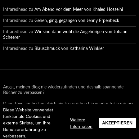
Infraredhead
zu
Am Abend vor dem Meer von Khaled Hosseini
Infraredhead
zu
Gehen, ging, gegangen von Jenny Erpenbeck
Infraredhead
zu
Wir sind dann wohl die Angehörigen von Johann
Scheerer
Infraredhead
zu
Blauschmuck von Katharina Winkler
Angst, meinen Blog nie wiederzufinden und deshalb spannende
Bücher zu verpassen?
Dann füge am besten gleich ein Lesezeichen hinzu oder folge mir per
Diese Website verwendet
Email oder auf Facebook!
funktionale Cookies und
Weitere
externe Skripte, um Ihre
AKZEPTIEREN
Information
Benutzererfahrung zu
Datenschutzerklärung
Stolz präsentiert von WordPress
verbessern.