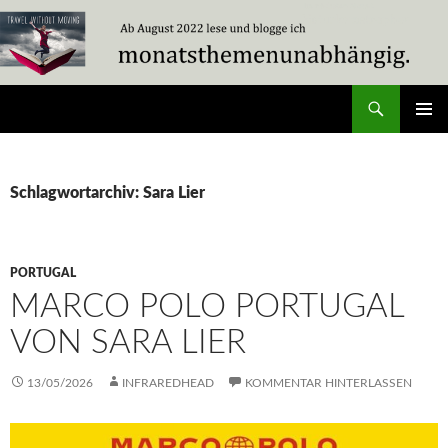
Zum
Inhalt
springen
Suchen
Travel Without Moving
PRIMÄR
MENÜ
Schlagwortarchiv: Sara Lier
PORTUGAL
MARCO POLO PORTUGAL
VON SARA LIER
13/05/2026
INFRAREDHEAD
KOMMENTAR HINTERLASSEN