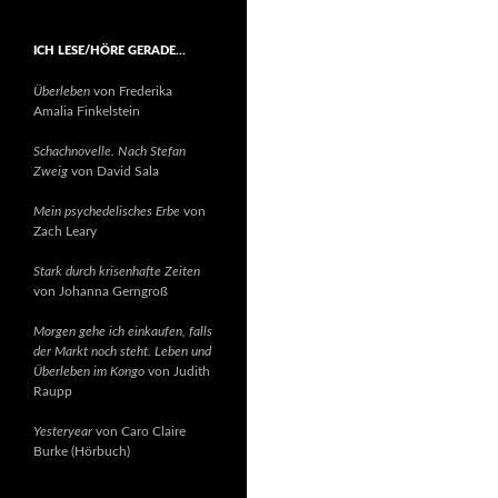
ICH LESE/HÖRE GERADE…
Überleben
von Frederika
Amalia Finkelstein
Schachnovelle. Nach Stefan
Zweig
von David Sala
Mein psychedelisches Erbe
von
Zach Leary
Stark durch krisenhafte Zeiten
von Johanna Gerngroß
Morgen gehe ich einkaufen, falls
der Markt noch steht. Leben und
Überleben im Kongo
von Judith
Raupp
Yesteryear
von Caro Claire
Burke (Hörbuch)