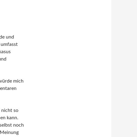
nde und
 umfasst
kasus
und
h würde mich
entaren
 nicht so
len kann.
selbst noch
e Meinung