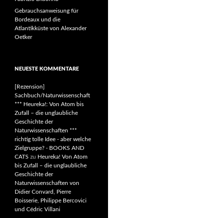
Gebrauchsanweisung für
Bordeaux und die
Atlantikküste von Alexander
Oetker
NEUESTE KOMMENTARE
[Rezension]
Sachbuch/Naturwissenschaft
*** Heureka!: Von Atom bis
Zufall – die unglaubliche
Geschichte der
Naturwissenschaften ***
richtig tolle Idee - aber welche
Zielgruppe? - BOOKS AND
CATS
zu
Heureka! Von Atom
bis Zufall – die unglaubliche
Geschichte der
Naturwissenschaften von
Didier Convard, Pierre
Boisserie, Philippe Bercovici
und Cédric Villani