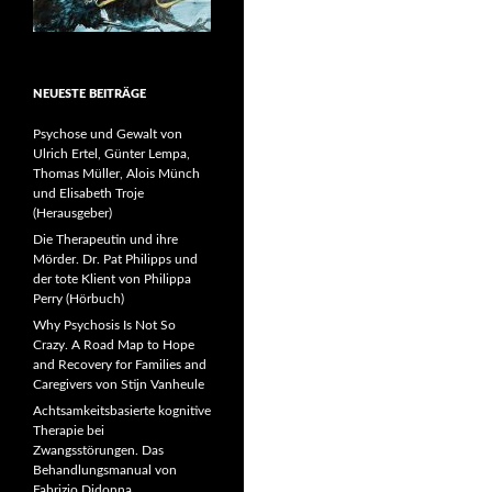
NEUESTE BEITRÄGE
Psychose und Gewalt von
Ulrich Ertel, Günter Lempa,
Thomas Müller, Alois Münch
und Elisabeth Troje
(Herausgeber)
Die Therapeutin und ihre
Mörder. Dr. Pat Philipps und
der tote Klient von Philippa
Perry (Hörbuch)
Why Psychosis Is Not So
Crazy. A Road Map to Hope
and Recovery for Families and
Caregivers von Stijn Vanheule
Achtsamkeitsbasierte kognitive
Therapie bei
Zwangsstörungen. Das
Behandlungsmanual von
Fabrizio Didonna