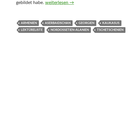
Belletristik, Sachbücher, Bildbände und 
gebildet habe.
weiterlesen
→
ARMENIEN
ASERBAIDSCHAN
GEORGIEN
KAUKASUS
LEKTÜRELISTE
NORDOSSETIEN-ALANIEN
TSCHETSCHENIEN