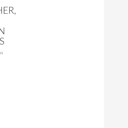
HER,
N
S
EN