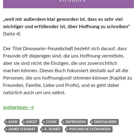
„weil mir außerdem klar geworden ist, dass es sehr viel
wichtiger und erfüllender ist, über Hoffnung zu schreiben“
(Seite 4)
Der Titel
Dinosaurier-Freundschaft
bezieht sich darauf, dass
Freunde oft diejenigen sind, die uns Hoffnung vermitteln,
aber sie sind nicht die Einzigen, die uns zuversichtlich
machen können. Dieses Buch fokussiert deshalb auf all die
Personen, die uns hoffnungsvoll stimmen können (Kapitel zu
Freunden, Familie, Liebe und Profis), und es geht dabei
natürlich auch um uns selbst.
Dinosaurier-Freundschaft von James Stewart und K. Roméy
weiterlesen
→
ADHS
ANGST
COMIC
DEPRESSION
DINOSAURIER
JAMES STEWART
K. ROMÉY
PSYCHISCHE STÖRUNGEN