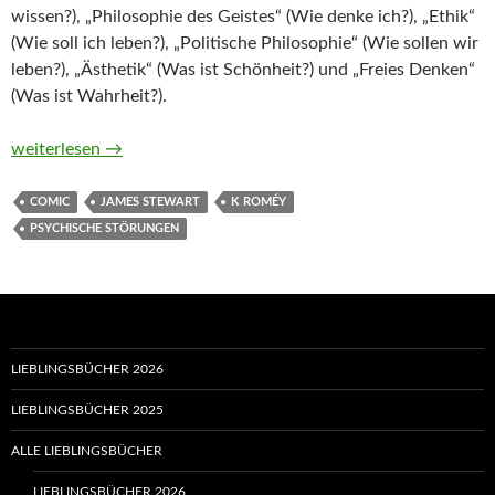
wissen?), „Philosophie des Geistes“ (Wie denke ich?), „Ethik“
(Wie soll ich leben?), „Politische Philosophie“ (Wie sollen wir
leben?), „Ästhetik“ (Was ist Schönheit?) und „Freies Denken“
(Was ist Wahrheit?).
Dinosaurier-Philosophie von James Stewart und K Roméy
weiterlesen
→
COMIC
JAMES STEWART
K ROMÉY
PSYCHISCHE STÖRUNGEN
LIEBLINGSBÜCHER 2026
LIEBLINGSBÜCHER 2025
ALLE LIEBLINGSBÜCHER
LIEBLINGSBÜCHER 2026