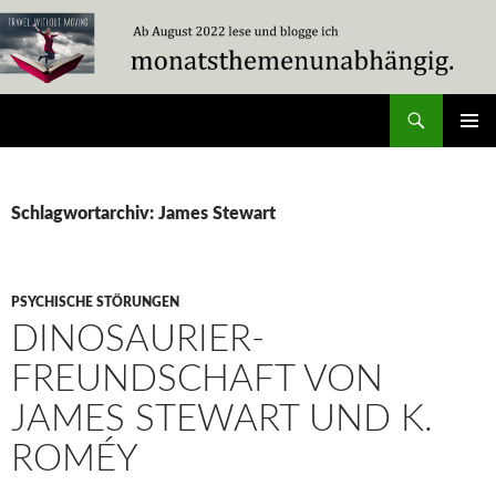
Zum
Inhalt
springen
Suchen
Travel Without Moving
PRIMÄR
MENÜ
Schlagwortarchiv: James Stewart
PSYCHISCHE STÖRUNGEN
DINOSAURIER-
FREUNDSCHAFT VON
JAMES STEWART UND K.
ROMÉY