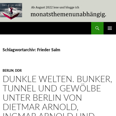
Zum
Inhalt
springen
Suchen
Travel Without Moving
PRIMÄR
MENÜ
Schlagwortarchiv: Frieder Salm
BERLIN
,
DDR
DUNKLE WELTEN. BUNKER,
TUNNEL UND GEWÖLBE
UNTER BERLIN VON
DIETMAR ARNOLD,