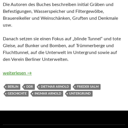
Die Autoren des Buches beschreiben initial Gräben und
Befestigungen, Wasserspeicher und Filtergewölbe,
Brauereikeller und Weinschänken, Gruften und Denkmale
usw.
Danach setzen sie einen Fokus auf „blinde Tunnel“ und tote
Gleise, auf Bunker und Bomben, auf Trümmerberge und
Fluchttunnel, auf die Unterwelt im Untergrund sowie auf
den Verein Berliner Unterwelten.
Dunkle Welten. Bunker, Tunnel und Gewölbe unter Berlin von 
weiterlesen
→
BERLIN
DDR
DIETMAR ARNOLD
FRIEDER SALM
GESCHICHTE
INGMAR ARNOLD
UNTERGRUND