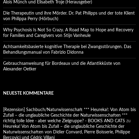
Alois Münch und Elisabeth Troje (Herausgeber)
Die Therapeutin und ihre Mörder. Dr. Pat Philipps und der tote Klient
von Philippa Perry (Hörbuch)
Why Psychosis Is Not So Crazy. A Road Map to Hope and Recovery
for Families and Caregivers von Stijn Vanheule
Achtsamkeitsbasierte kognitive Therapie bei Zwangsstörungen. Das
Behandlungsmanual von Fabrizio Didonna
Gebrauchsanweisung für Bordeaux und die Atlantikküste von
Alexander Oetker
NEUESTE KOMMENTARE
[Rezension] Sachbuch/Naturwissenschaft *** Heureka!: Von Atom bis
Zufall – die unglaubliche Geschichte der Naturwissenschaften ***
richtig tolle Idee - aber welche Zielgruppe? - BOOKS AND CATS
zu
Heureka! Von Atom bis Zufall – die unglaubliche Geschichte der
Naturwissenschaften von Didier Convard, Pierre Boisserie, Philippe
Bercovici und Cédric Villani