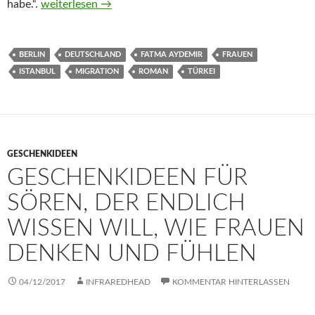
Ellbogen von Fatma Aydemir
habe.“.
weiterlesen
→
BERLIN
DEUTSCHLAND
FATMA AYDEMIR
FRAUEN
ISTANBUL
MIGRATION
ROMAN
TÜRKEI
GESCHENKIDEEN
GESCHENKIDEEN FÜR
SÖREN, DER ENDLICH
WISSEN WILL, WIE FRAUEN
DENKEN UND FÜHLEN
04/12/2017
INFRAREDHEAD
KOMMENTAR HINTERLASSEN