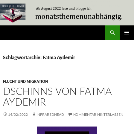
Zum
Inhalt
springen
Suchen
Travel Without Moving
PRIMÄR
MENÜ
Schlagwortarchiv: Fatma Aydemir
FLUCHT UND MIGRATION
DSCHINNS VON FATMA
AYDEMIR
14/02/2022
INFRAREDHEAD
KOMMENTAR HINTERLASSEN