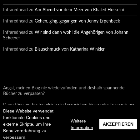
Infraredhead
zu
Am Abend vor dem Meer von Khaled Hosseini
Infraredhead
zu
Gehen, ging, gegangen von Jenny Erpenbeck
Infraredhead
zu
Wir sind dann wohl die Angehörigen von Johann
Scheerer
Infraredhead
zu
Blauschmuck von Katharina Winkler
Angst, meinen Blog nie wiederzufinden und deshalb spannende
Bücher zu verpassen?
Dann füge am besten gleich ein Lesezeichen hinzu oder folge mir per
Email oder auf Facebook!
Diese Website verwendet
funktionale Cookies und
Weitere
externe Skripte, um Ihre
AKZEPTIEREN
Information
Benutzererfahrung zu
Datenschutzerklärung
Stolz präsentiert von WordPress
verbessern.