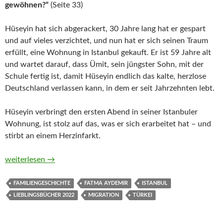
gewöhnen?“
(Seite 33)
Hüseyin hat sich abgerackert, 30 Jahre lang hat er gespart
und auf vieles verzichtet, und nun hat er sich seinen Traum
erfüllt, eine Wohnung in Istanbul gekauft. Er ist 59 Jahre alt
und wartet darauf, dass Ümit, sein jüngster Sohn, mit der
Schule fertig ist, damit Hüseyin endlich das kalte, herzlose
Deutschland verlassen kann, in dem er seit Jahrzehnten lebt.
Hüseyin verbringt den ersten Abend in seiner Istanbuler
Wohnung, ist stolz auf das, was er sich erarbeitet hat – und
stirbt an einem Herzinfarkt.
Dschinns von Fatma Aydemir
weiterlesen
→
FAMILIENGESCHICHTE
FATMA AYDEMIR
ISTANBUL
LIEBLINGSBÜCHER 2022
MIGRATION
TÜRKEI