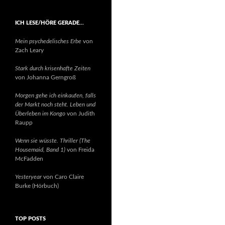
ICH LESE/HÖRE GERADE…
Mein psychedelisches Erbe
von
Zach Leary
Stark durch krisenhafte Zeiten
von Johanna Gerngroß
Morgen gehe ich einkaufen, falls
der Markt noch steht. Leben und
Überleben im Kongo
von Judith
Raupp
Wenn sie wüsste. Thriller (The
Housemaid, Band 1)
von Freida
McFadden
Yesteryear
von Caro Claire
Burke (Hörbuch)
TOP POSTS