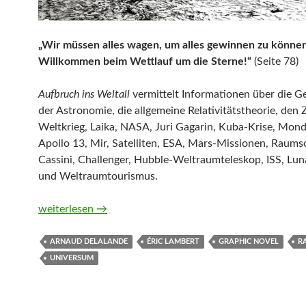
„Wir müssen alles wagen, um alles gewinnen zu können
Willkommen beim Wettlauf um die Sterne!“
(Seite 78)
Aufbruch ins Weltall
vermittelt Informationen über die G
der Astronomie, die allgemeine Relativitätstheorie, den
Weltkrieg, Laika, NASA, Juri Gagarin, Kuba-Krise, Mon
Apollo 13, Mir, Satelliten, ESA, Mars-Missionen, Raum
Cassini, Challenger, Hubble-Weltraumteleskop, ISS, Lu
und Weltraumtourismus.
Aufbruch ins Weltall. Eine kurze Geschichte der Raumf
weiterlesen
→
ARNAUD DELALANDE
ÉRIC LAMBERT
GRAPHIC NOVEL
R
UNIVERSUM