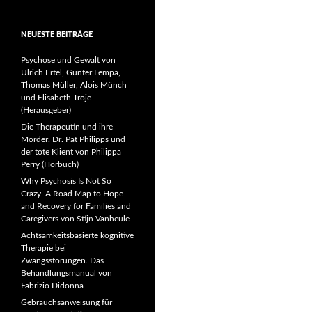
NEUESTE BEITRÄGE
Psychose und Gewalt von
Ulrich Ertel, Günter Lempa,
Thomas Müller, Alois Münch
und Elisabeth Troje
(Herausgeber)
Die Therapeutin und ihre
Mörder. Dr. Pat Philipps und
der tote Klient von Philippa
Perry (Hörbuch)
Why Psychosis Is Not So
Crazy. A Road Map to Hope
and Recovery for Families and
Caregivers von Stijn Vanheule
Achtsamkeitsbasierte kognitive
Therapie bei
Zwangsstörungen. Das
Behandlungsmanual von
Fabrizio Didonna
Gebrauchsanweisung für