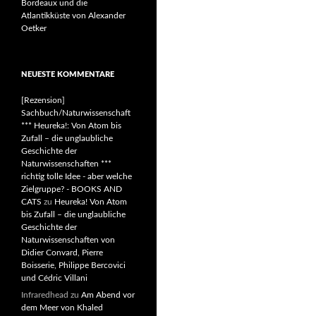
Bordeaux und die
Atlantikküste von Alexander
Oetker
NEUESTE KOMMENTARE
[Rezension]
Sachbuch/Naturwissenschaft
*** Heureka!: Von Atom bis
Zufall – die unglaubliche
Geschichte der
Naturwissenschaften ***
richtig tolle Idee - aber welche
Zielgruppe? - BOOKS AND
CATS
zu
Heureka! Von Atom
bis Zufall – die unglaubliche
Geschichte der
Naturwissenschaften von
Didier Convard, Pierre
Boisserie, Philippe Bercovici
und Cédric Villani
Infraredhead
zu
Am Abend vor
dem Meer von Khaled