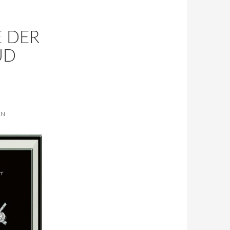
.
E DER
UD
EN