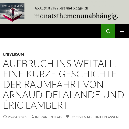
Zum
Inhalt
springen
Suchen
Travel Without Moving
PRIMÄR
MENÜ
UNIVERSUM
AUFBRUCH INS WELTALL.
EINE KURZE GESCHICHTE
DER RAUMFAHRT VON
ARNAUD DELALANDE UND
ÉRIC LAMBERT
26/04/2025
INFRAREDHEAD
KOMMENTAR HINTERLASSEN