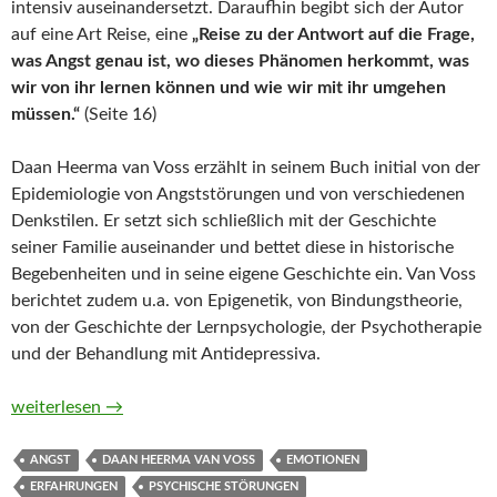
intensiv auseinandersetzt. Daraufhin begibt sich der Autor
auf eine Art Reise, eine
„Reise zu der Antwort auf die Frage,
was Angst genau ist, wo dieses Phänomen herkommt, was
wir von ihr lernen können und wie wir mit ihr umgehen
müssen.“
(Seite 16)
Daan Heerma van Voss erzählt in seinem Buch initial von der
Epidemiologie von Angststörungen und von verschiedenen
Denkstilen. Er setzt sich schließlich mit der Geschichte
seiner Familie auseinander und bettet diese in historische
Begebenheiten und in seine eigene Geschichte ein. Van Voss
berichtet zudem u.a. von Epigenetik, von Bindungstheorie,
von der Geschichte der Lernpsychologie, der Psychotherapie
und der Behandlung mit Antidepressiva.
Die Sache mit der Angst. Und wie ich lernte, damit zu leben 
weiterlesen
→
ANGST
DAAN HEERMA VAN VOSS
EMOTIONEN
ERFAHRUNGEN
PSYCHISCHE STÖRUNGEN