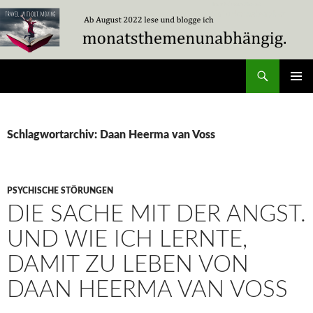
Zum
Inhalt
springen
Suchen
Travel Without Moving
PRIMÄR
MENÜ
Schlagwortarchiv: Daan Heerma van Voss
PSYCHISCHE STÖRUNGEN
DIE SACHE MIT DER ANGST.
UND WIE ICH LERNTE,
DAMIT ZU LEBEN VON
DAAN HEERMA VAN VOSS