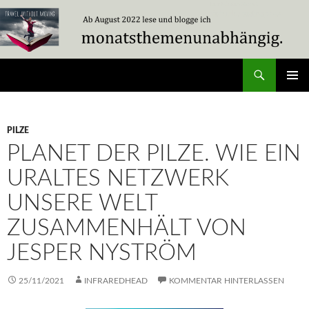
Zum
Inhalt
springen
Suchen
Travel Without Moving
PRIMÄR
MENÜ
PILZE
PLANET DER PILZE. WIE EIN
URALTES NETZWERK
UNSERE WELT
ZUSAMMENHÄLT VON
JESPER NYSTRÖM
25/11/2021
INFRAREDHEAD
KOMMENTAR HINTERLASSEN