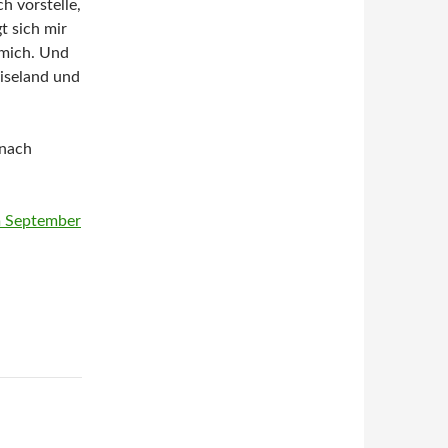
 vorstelle,
t sich mir
 mich. Und
eiseland und
 nach
m September