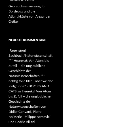
Gebrauchsanweisung für
Bordeaux und die
Atlantikküste von Alexander
Oetker
NEUESTE KOMMENTARE
[Rezension]
Sachbuch/Naturwissenschaft
*** Heureka!: Von Atom bis
Zufall – die unglaubliche
Geschichte der
Naturwissenschaften ***
richtig tolle Idee - aber welche
Zielgruppe? - BOOKS AND
CATS
zu
Heureka! Von Atom
bis Zufall – die unglaubliche
Geschichte der
Naturwissenschaften von
Didier Convard, Pierre
Boisserie, Philippe Bercovici
und Cédric Villani