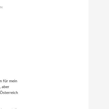
EN
n für mein
, aber
 Österreich