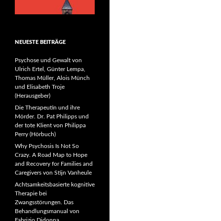
NEUESTE BEITRÄGE
Psychose und Gewalt von
Ulrich Ertel, Günter Lempa,
Thomas Müller, Alois Münch
und Elisabeth Troje
(Herausgeber)
Die Therapeutin und ihre
Mörder. Dr. Pat Philipps und
der tote Klient von Philippa
Perry (Hörbuch)
Why Psychosis Is Not So
Crazy. A Road Map to Hope
and Recovery for Families and
Caregivers von Stijn Vanheule
Achtsamkeitsbasierte kognitive
Therapie bei
Zwangsstörungen. Das
Behandlungsmanual von
Fabrizio Didonna