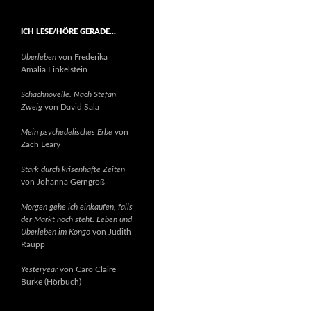
ICH LESE/HÖRE GERADE…
Überleben
von Frederika
Amalia Finkelstein
Schachnovelle. Nach Stefan
Zweig
von David Sala
Mein psychedelisches Erbe
von
Zach Leary
Stark durch krisenhafte Zeiten
von Johanna Gerngroß
Morgen gehe ich einkaufen, falls
der Markt noch steht. Leben und
Überleben im Kongo
von Judith
Raupp
Yesteryear
von Caro Claire
Burke (Hörbuch)