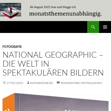
Zum
Inhalt
springen
Suchen
Travel Without Moving
PRIMÄR
MENÜ
FOTOGRAFIE
NATIONAL GEOGRAPHIC –
DIE WELT IN
SPEKTAKULÄREN BILDERN
27/02/2023
INFRAREDHEAD
KOMMENTAR HINTERLASSEN