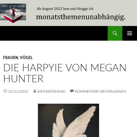
Zum
Inhalt
springen
Suchen
Travel Without Moving
PRIMÄR
MENÜ
FRAUEN
,
VÖGEL
DIE HARPYIE VON MEGAN
HUNTER
23/12/2021
INFRAREDHEAD
KOMMENTAR HINTERLASSEN