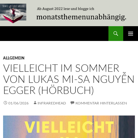
Zum
Inhalt
springen
Suchen
Travel Without Moving
PRIMÄR
MENÜ
ALLGEMEIN
VIELLEICHT IM SOMMER
VON LUKAS MI-SA NGUYỄN
EGGER (HÖRBUCH)
01/06/2026
INFRAREDHEAD
KOMMENTAR HINTERLASSEN