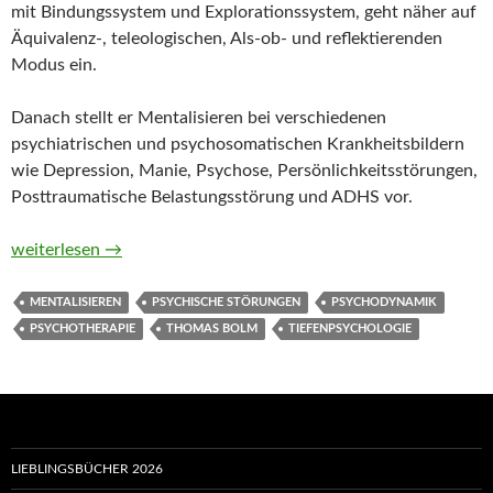
mit Bindungssystem und Explorationssystem, geht näher auf
Äquivalenz-, teleologischen, Als-ob- und reflektierenden
Modus ein.
Danach stellt er Mentalisieren bei verschiedenen
psychiatrischen und psychosomatischen Krankheitsbildern
wie Depression, Manie, Psychose, Persönlichkeitsstörungen,
Posttraumatische Belastungsstörung und ADHS vor.
Mentalisieren im psychiatrischen Alltag von Thomas Bolm
weiterlesen
→
MENTALISIEREN
PSYCHISCHE STÖRUNGEN
PSYCHODYNAMIK
PSYCHOTHERAPIE
THOMAS BOLM
TIEFENPSYCHOLOGIE
LIEBLINGSBÜCHER 2026