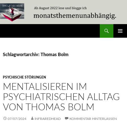
Zum
Inhalt
springen
Suchen
Travel Without Moving
PRIMÄR
MENÜ
Schlagwortarchiv: Thomas Bolm
PSYCHISCHE STÖRUNGEN
MENTALISIEREN IM
PSYCHIATRISCHEN ALLTAG
VON THOMAS BOLM
07/07/2024
INFRAREDHEAD
KOMMENTAR HINTERLASSEN