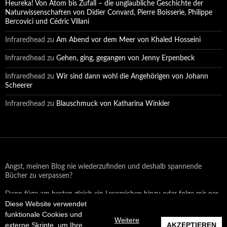
Heureka! Von Atom bis Zufall – die unglaubliche Geschichte der
Naturwissenschaften von Didier Convard, Pierre Boisserie, Philippe
Bercovici und Cédric Villani
Infraredhead
zu
Am Abend vor dem Meer von Khaled Hosseini
Infraredhead
zu
Gehen, ging, gegangen von Jenny Erpenbeck
Infraredhead
zu
Wir sind dann wohl die Angehörigen von Johann
Scheerer
Infraredhead
zu
Blauschmuck von Katharina Winkler
Angst, meinen Blog nie wiederzufinden und deshalb spannende
Bücher zu verpassen?
Dann füge am besten gleich ein Lesezeichen hinzu oder folge mir per
Diese Website verwendet
Email oder auf Facebook!
funktionale Cookies und
Weitere
externe Skripte, um Ihre
AKZEPTIEREN