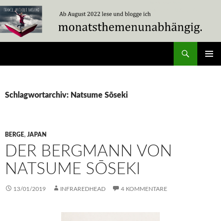
Zum
Inhalt
springen
Suchen
Travel Without Moving
PRIMÄR
MENÜ
Schlagwortarchiv: Natsume Sōseki
BERGE
,
JAPAN
DER BERGMANN VON
NATSUME SŌSEKI
13/01/2019
INFRAREDHEAD
4 KOMMENTARE