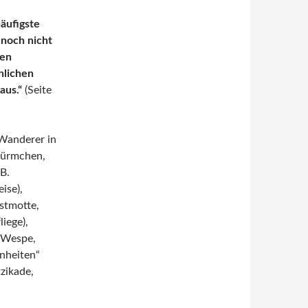
häufigste
 noch nicht
ten
hlichen
aus.“
(Seite
„Wanderer in
würmchen,
B.
ise),
bstmotte,
iege),
 Wespe,
nheiten“
zikade,