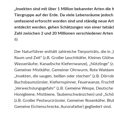
„Insekten sind mit über 1 Million bekannter Arten die 
Tiergruppe auf der Erde. Da viele Lebensräume jedoch
umfassend erforscht worden sind und ständig neue Ar
entdeckt werden, gehen Schätzungen von einer tatsäc
Zahl zwischen 2 und 20 Millionen verschiedener Arten 
6)
Der Naturführer enthält zahlreiche Tierporträts, die in 
Raum und Zeit“ (z.B. Großer Leuchtkäfer, Kleines Glüh
Wasserläufer, Kanadische Kiefernwanze), „Nützlinge“ (z.
Gemeiner Mistkäfer, Gemeiner Ohrwurm, Rote Waldame
„Insekten, die saugen, beißen oder stechen“ (z.B. Dörro
Buchsbaumzünsler, Kiefernspinner, Feuerwanze, Fruchtfl
„Verwechslungsgefahr“ (z.B. Gemeine Wespe, Deutsche
Honigbiene, Mistbiene, Taubenschwänzchen) und „Schö
(z.B. Großer Pestwurzrüssler, Gemeiner Rosenkäfer, Blut
Gemeine Eichenschrecke, Aurorafalter) gegliedert sind.