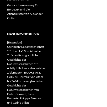
Gebrauchsanweisung für
Bordeaux und die
Atlantikküste von Alexander
Oetker
NEUESTE KOMMENTARE
[Rezension]
Sachbuch/Naturwissenschaft
*** Heureka!: Von Atom bis
Zufall – die unglaubliche
Geschichte der
Naturwissenschaften ***
richtig tolle Idee - aber welche
Zielgruppe? - BOOKS AND
CATS
zu
Heureka! Von Atom
bis Zufall – die unglaubliche
Geschichte der
Naturwissenschaften von
Didier Convard, Pierre
Boisserie, Philippe Bercovici
und Cédric Villani