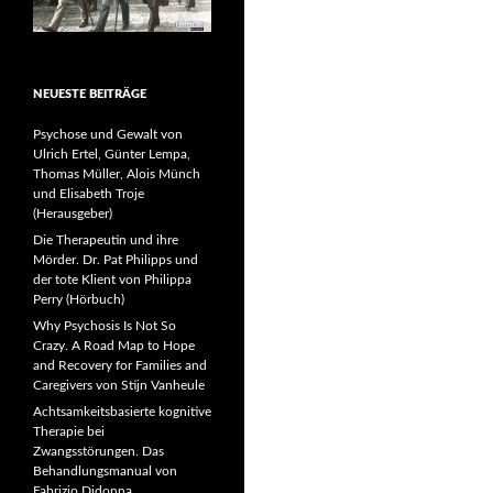
NEUESTE BEITRÄGE
Psychose und Gewalt von
Ulrich Ertel, Günter Lempa,
Thomas Müller, Alois Münch
und Elisabeth Troje
(Herausgeber)
Die Therapeutin und ihre
Mörder. Dr. Pat Philipps und
der tote Klient von Philippa
Perry (Hörbuch)
Why Psychosis Is Not So
Crazy. A Road Map to Hope
and Recovery for Families and
Caregivers von Stijn Vanheule
Achtsamkeitsbasierte kognitive
Therapie bei
Zwangsstörungen. Das
Behandlungsmanual von
Fabrizio Didonna