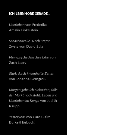
ICH LESE/HÖRE GERADE…
Überleben
von Frederika
Amalia Finkelstein
Schachnovelle. Nach Stefan
Zweig
von David Sala
Mein psychedelisches Erbe
von
Zach Leary
Stark durch krisenhafte Zeiten
von Johanna Gerngroß
Morgen gehe ich einkaufen, falls
der Markt noch steht. Leben und
Überleben im Kongo
von Judith
Raupp
Yesteryear
von Caro Claire
Burke (Hörbuch)