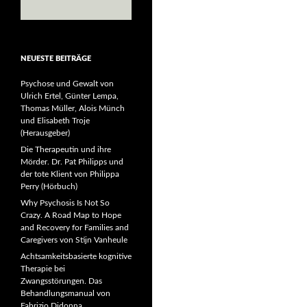
NEUESTE BEITRÄGE
Psychose und Gewalt von
Ulrich Ertel, Günter Lempa,
Thomas Müller, Alois Münch
und Elisabeth Troje
(Herausgeber)
Die Therapeutin und ihre
Mörder. Dr. Pat Philipps und
der tote Klient von Philippa
Perry (Hörbuch)
Why Psychosis Is Not So
Crazy. A Road Map to Hope
and Recovery for Families and
Caregivers von Stijn Vanheule
Achtsamkeitsbasierte kognitive
Therapie bei
Zwangsstörungen. Das
Behandlungsmanual von
Fabrizio Didonna