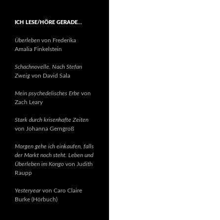
ICH LESE/HÖRE GERADE…
Überleben
von Frederika
Amalia Finkelstein
Schachnovelle. Nach Stefan
Zweig
von David Sala
Mein psychedelisches Erbe
von
Zach Leary
Stark durch krisenhafte Zeiten
von Johanna Gerngroß
Morgen gehe ich einkaufen, falls
der Markt noch steht. Leben und
Überleben im Kongo
von Judith
Raupp
Yesteryear
von Caro Claire
Burke (Hörbuch)