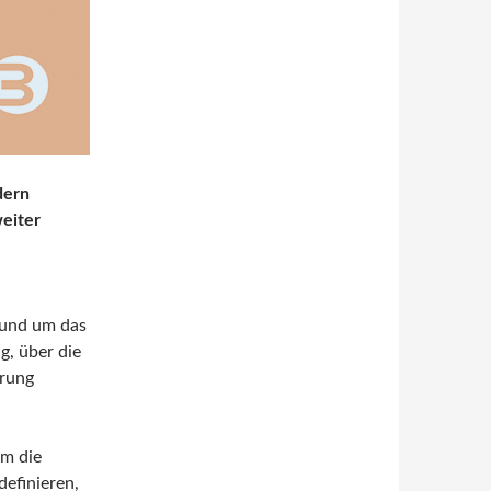
dern
weiter
rund um das
g, über die
örung
em die
definieren,