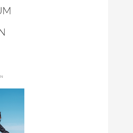
UM
N
EN