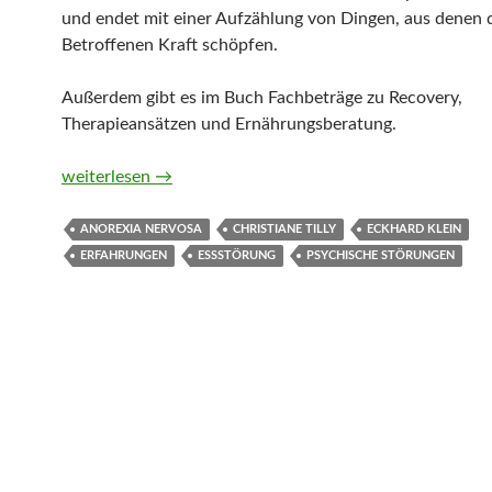
und endet mit einer Aufzählung von Dingen, aus denen 
Betroffenen Kraft schöpfen.
Außerdem gibt es im Buch Fachbeträge zu Recovery,
Therapieansätzen und Ernährungsberatung.
Vom Leichtgewicht zum Gleichgewicht. Mit Magersucht l
weiterlesen
→
ANOREXIA NERVOSA
CHRISTIANE TILLY
ECKHARD KLEIN
ERFAHRUNGEN
ESSSTÖRUNG
PSYCHISCHE STÖRUNGEN