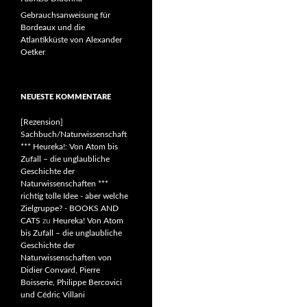
Gebrauchsanweisung für
Bordeaux und die
Atlantikküste von Alexander
Oetker
NEUESTE KOMMENTARE
[Rezension]
Sachbuch/Naturwissenschaft
*** Heureka!: Von Atom bis
Zufall – die unglaubliche
Geschichte der
Naturwissenschaften ***
richtig tolle Idee - aber welche
Zielgruppe? - BOOKS AND
CATS
zu
Heureka! Von Atom
bis Zufall – die unglaubliche
Geschichte der
Naturwissenschaften von
Didier Convard, Pierre
Boisserie, Philippe Bercovici
und Cédric Villani