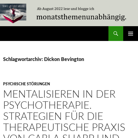
Zum
Inhalt
springen
Suchen
Travel Without Moving
PRIMÄR
MENÜ
Schlagwortarchiv: Dickon Bevington
PSYCHISCHE STÖRUNGEN
MENTALISIEREN IN DER
PSYCHOTHERAPIE.
STRATEGIEN FÜR DIE
THERAPEUTISCHE PRAXIS