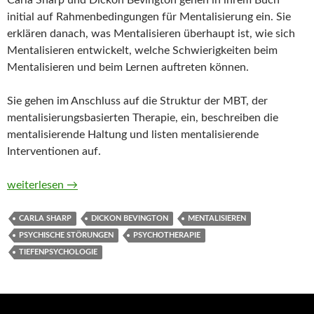
Carla Sharp und Dickon Bevington gehen in ihrem Buch
initial auf Rahmenbedingungen für Mentalisierung ein. Sie
erklären danach, was Mentalisieren überhaupt ist, wie sich
Mentalisieren entwickelt, welche Schwierigkeiten beim
Mentalisieren und beim Lernen auftreten können.
Sie gehen im Anschluss auf die Struktur der MBT, der
mentalisierungsbasierten Therapie, ein, beschreiben die
mentalisierende Haltung und listen mentalisierende
Interventionen auf.
Mentalisieren in der Psychotherapie. Strategien für die thera
weiterlesen
→
CARLA SHARP
DICKON BEVINGTON
MENTALISIEREN
PSYCHISCHE STÖRUNGEN
PSYCHOTHERAPIE
TIEFENPSYCHOLOGIE