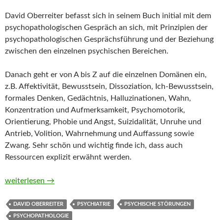
David Oberreiter befasst sich in seinem Buch initial mit dem
psychopathologischen Gespräch an sich, mit Prinzipien der
psychopathologischen Gesprächsführung und der Beziehung
zwischen den einzelnen psychischen Bereichen.
Danach geht er von A bis Z auf die einzelnen Domänen ein,
z.B. Affektivität, Bewusstsein, Dissoziation, Ich-Bewusstsein,
formales Denken, Gedächtnis, Halluzinationen, Wahn,
Konzentration und Aufmerksamkeit, Psychomotorik,
Orientierung, Phobie und Angst, Suizidalität, Unruhe und
Antrieb, Volition, Wahrnehmung und Auffassung sowie
Zwang. Sehr schön und wichtig finde ich, dass auch
Ressourcen explizit erwähnt werden.
Psychopathologie. Das ABC des psychopathologischen Gesprä
weiterlesen
→
DAVID OBERREITER
PSYCHIATRIE
PSYCHISCHE STÖRUNGEN
PSYCHOPATHOLOGIE