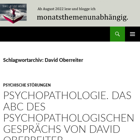
Zum
Inhalt
springen
Suchen
Travel Without Moving
PRIMÄR
MENÜ
Schlagwortarchiv: David Oberreiter
PSYCHISCHE STÖRUNGEN
PSYCHOPATHOLOGIE. DAS
ABC DES
PSYCHOPATHOLOGISCHEN
GESPRÄCHS VON DAVID