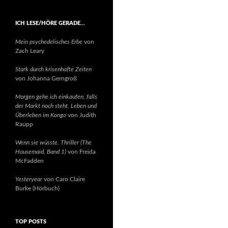
ICH LESE/HÖRE GERADE…
Mein psychedelisches Erbe
von
Zach Leary
Stark durch krisenhafte Zeiten
von Johanna Gerngroß
Morgen gehe ich einkaufen, falls
der Markt noch steht. Leben und
Überleben im Kongo
von Judith
Raupp
Wenn sie wüsste. Thriller (The
Housemaid, Band 1)
von Freida
McFadden
Yesteryear
von Caro Claire
Burke (Hörbuch)
TOP POSTS