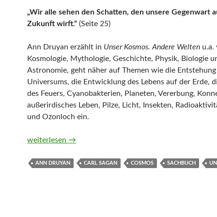
„Wir alle sehen den Schatten, den unsere Gegenwart a
Zukunft wirft.“
(Seite 25)
Ann Druyan erzählt in
Unser Kosmos. Andere Welten
u.a.
Kosmologie, Mythologie, Geschichte, Physik, Biologie u
Astronomie, geht näher auf Themen wie die Entstehung
Universums, die Entwicklung des Lebens auf der Erde, 
des Feuers, Cyanobakterien, Planeten, Vererbung, Konn
außerirdisches Leben, Pilze, Licht, Insekten, Radioaktivi
und Ozonloch ein.
Unser Kosmos. Andere Welten von Ann Druyan
weiterlesen
→
ANN DRUYAN
CARL SAGAN
COSMOS
SACHBUCH
UN