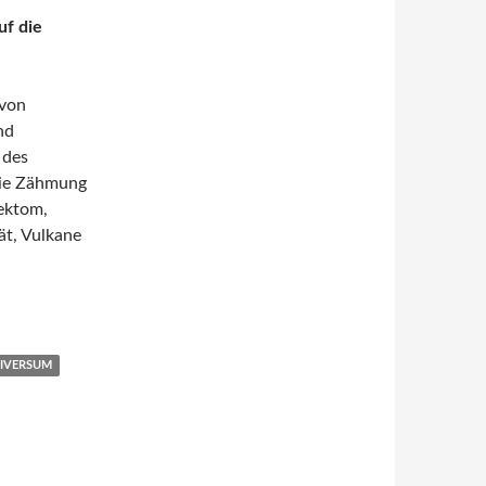
uf die
 von
nd
 des
die Zähmung
ektom,
tät, Vulkane
IVERSUM