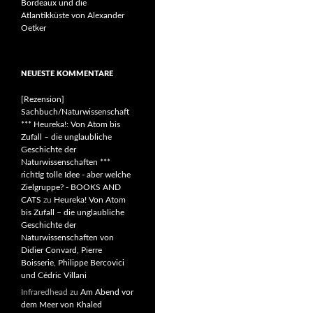
Bordeaux und die
Atlantikküste von Alexander
Oetker
NEUESTE KOMMENTARE
[Rezension]
Sachbuch/Naturwissenschaft
*** Heureka!: Von Atom bis
Zufall – die unglaubliche
Geschichte der
Naturwissenschaften ***
richtig tolle Idee - aber welche
Zielgruppe? - BOOKS AND
CATS
zu
Heureka! Von Atom
bis Zufall – die unglaubliche
Geschichte der
Naturwissenschaften von
Didier Convard, Pierre
Boisserie, Philippe Bercovici
und Cédric Villani
Infraredhead
zu
Am Abend vor
dem Meer von Khaled