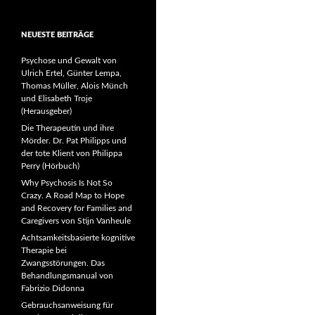
NEUESTE BEITRÄGE
Psychose und Gewalt von
Ulrich Ertel, Günter Lempa,
Thomas Müller, Alois Münch
und Elisabeth Troje
(Herausgeber)
Die Therapeutin und ihre
Mörder. Dr. Pat Philipps und
der tote Klient von Philippa
Perry (Hörbuch)
Why Psychosis Is Not So
Crazy. A Road Map to Hope
and Recovery for Families and
Caregivers von Stijn Vanheule
Achtsamkeitsbasierte kognitive
Therapie bei
Zwangsstörungen. Das
Behandlungsmanual von
Fabrizio Didonna
Gebrauchsanweisung für