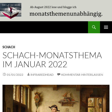
Zum
Inhalt
springen
Suchen
Travel Without Moving
PRIMÄR
MENÜ
SCHACH
SCHACH-MONATSTHEMA
IM JANUAR 2022
01/01/2022
INFRAREDHEAD
KOMMENTAR HINTERLASSEN