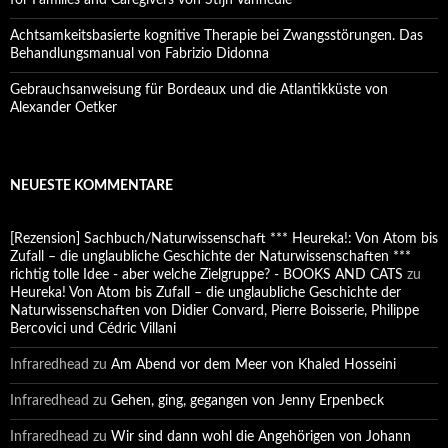
for Families and Caregivers von Stijn Vanheule
Achtsamkeitsbasierte kognitive Therapie bei Zwangsstörungen. Das
Behandlungsmanual von Fabrizio Didonna
Gebrauchsanweisung für Bordeaux und die Atlantikküste von
Alexander Oetker
NEUESTE KOMMENTARE
[Rezension] Sachbuch/Naturwissenschaft *** Heureka!: Von Atom bis
Zufall – die unglaubliche Geschichte der Naturwissenschaften ***
richtig tolle Idee - aber welche Zielgruppe? - BOOKS AND CATS
zu
Heureka! Von Atom bis Zufall – die unglaubliche Geschichte der
Naturwissenschaften von Didier Convard, Pierre Boisserie, Philippe
Bercovici und Cédric Villani
Infraredhead
zu
Am Abend vor dem Meer von Khaled Hosseini
Infraredhead
zu
Gehen, ging, gegangen von Jenny Erpenbeck
Infraredhead
zu
Wir sind dann wohl die Angehörigen von Johann