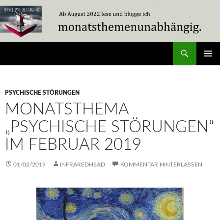
Zum
Inhalt
springen
Suchen
Travel Without Moving
PRIMÄR
MENÜ
PSYCHISCHE STÖRUNGEN
MONATSTHEMA
„PSYCHISCHE STÖRUNGEN“
IM FEBRUAR 2019
01/02/2019
INFRAREDHEAD
KOMMENTAR HINTERLASSEN