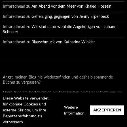
Infraredhead
zu
Am Abend vor dem Meer von Khaled Hosseini
Infraredhead
zu
Gehen, ging, gegangen von Jenny Erpenbeck
Infraredhead
zu
Wir sind dann wohl die Angehörigen von Johann
Scheerer
Infraredhead
zu
Blauschmuck von Katharina Winkler
Angst, meinen Blog nie wiederzufinden und deshalb spannende
Bücher zu verpassen?
Dann füge am besten gleich ein Lesezeichen hinzu oder folge mir per
Diese Website verwendet
Email oder auf Facebook!
funktionale Cookies und
Weitere
externe Skripte, um Ihre
AKZEPTIEREN
Information
Benutzererfahrung zu
Datenschutzerklärung
Stolz präsentiert von WordPress
verbessern.