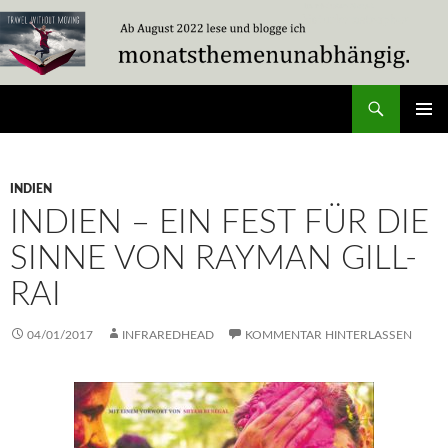
Zum
Inhalt
springen
Suchen
Travel Without Moving
PRIMÄR
MENÜ
INDIEN
INDIEN – EIN FEST FÜR DIE
SINNE VON RAYMAN GILL-
RAI
04/01/2017
INFRAREDHEAD
KOMMENTAR HINTERLASSEN