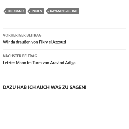
BILDBAND
INDIEN
RAYMAN GILL RAI
Beitragsnavigation
VORHERIGER BEITRAG
Wir da draußen von Fikry el Azzouzi
NÄCHSTER BEITRAG
Letzter Mann im Turm von Aravind Adiga
DAZU HAB ICH AUCH WAS ZU SAGEN!