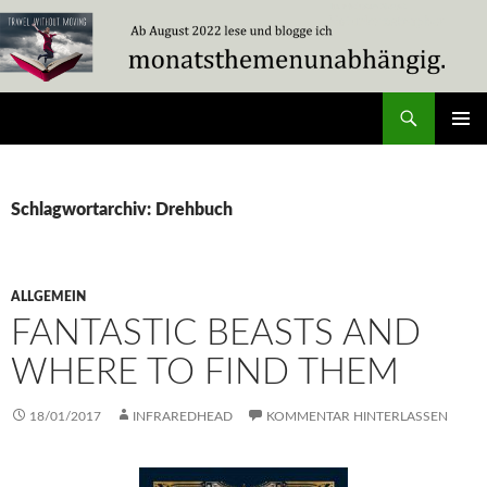
Zum
Inhalt
springen
Suchen
Travel Without Moving
PRIMÄR
MENÜ
Schlagwortarchiv: Drehbuch
ALLGEMEIN
FANTASTIC BEASTS AND
WHERE TO FIND THEM
18/01/2017
INFRAREDHEAD
KOMMENTAR HINTERLASSEN