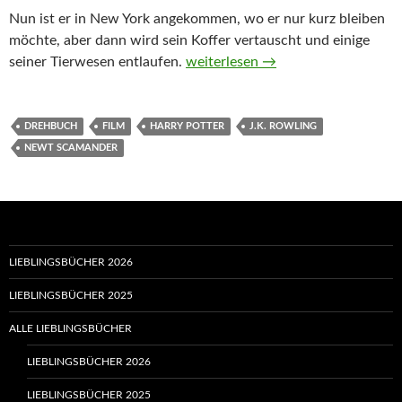
Nun ist er in New York angekommen, wo er nur kurz bleiben
möchte, aber dann wird sein Koffer vertauscht und einige
Fantastic Beasts and Where to Fi
seiner Tierwesen entlaufen.
weiterlesen
→
DREHBUCH
FILM
HARRY POTTER
J.K. ROWLING
NEWT SCAMANDER
LIEBLINGSBÜCHER 2026
LIEBLINGSBÜCHER 2025
ALLE LIEBLINGSBÜCHER
LIEBLINGSBÜCHER 2026
LIEBLINGSBÜCHER 2025