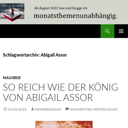
Zum
Inhalt
springen
Suchen
Travel Without Moving
PRIMÄR
MENÜ
Schlagwortarchiv: Abigail Assor
MAGHREB
SO REICH WIE DER KÖNIG
VON ABIGAIL ASSOR
01/04/2022
INFRAREDHEAD
KOMMENTAR HINTERLASSEN