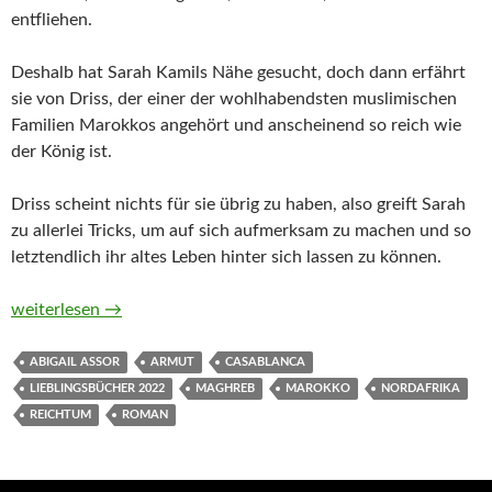
entfliehen.
Deshalb hat Sarah Kamils Nähe gesucht, doch dann erfährt
sie von Driss, der einer der wohlhabendsten muslimischen
Familien Marokkos angehört und anscheinend so reich wie
der König ist.
Driss scheint nichts für sie übrig zu haben, also greift Sarah
zu allerlei Tricks, um auf sich aufmerksam zu machen und so
letztendlich ihr altes Leben hinter sich lassen zu können.
So reich wie der König von Abigail Assor
weiterlesen
→
ABIGAIL ASSOR
ARMUT
CASABLANCA
LIEBLINGSBÜCHER 2022
MAGHREB
MAROKKO
NORDAFRIKA
REICHTUM
ROMAN