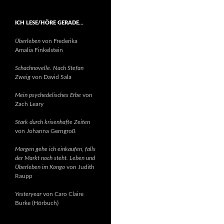
ICH LESE/HÖRE GERADE…
Überleben
von Frederika
Amalia Finkelstein
Schachnovelle. Nach Stefan
Zweig
von David Sala
Mein psychedelisches Erbe
von
Zach Leary
Stark durch krisenhafte Zeiten
von Johanna Gerngroß
Morgen gehe ich einkaufen, falls
der Markt noch steht. Leben und
Überleben im Kongo
von Judith
Raupp
Yesteryear
von Caro Claire
Burke (Hörbuch)