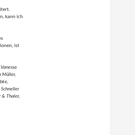
tert.
n, kann ich
es
ionen, ist
, Vanessa
n Müller,
bke,
 Schneller
 & Thaler,