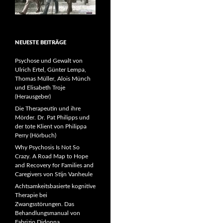
NEUESTE BEITRÄGE
Psychose und Gewalt von
Ulrich Ertel, Günter Lempa,
Thomas Müller, Alois Münch
und Elisabeth Troje
(Herausgeber)
Die Therapeutin und ihre
Mörder. Dr. Pat Philipps und
der tote Klient von Philippa
Perry (Hörbuch)
Why Psychosis Is Not So
Crazy. A Road Map to Hope
and Recovery for Families and
Caregivers von Stijn Vanheule
Achtsamkeitsbasierte kognitive
Therapie bei
Zwangsstörungen. Das
Behandlungsmanual von
Fabrizio Didonna