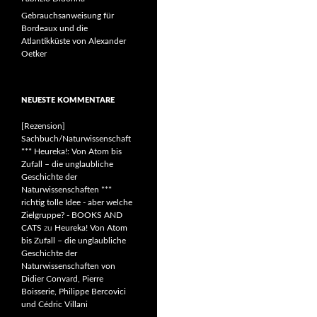
Gebrauchsanweisung für
Bordeaux und die
Atlantikküste von Alexander
Oetker
NEUESTE KOMMENTARE
[Rezension]
Sachbuch/Naturwissenschaft
*** Heureka!: Von Atom bis
Zufall – die unglaubliche
Geschichte der
Naturwissenschaften ***
richtig tolle Idee - aber welche
Zielgruppe? - BOOKS AND
CATS
zu
Heureka! Von Atom
bis Zufall – die unglaubliche
Geschichte der
Naturwissenschaften von
Didier Convard, Pierre
Boisserie, Philippe Bercovici
und Cédric Villani