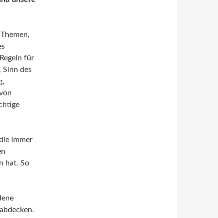
n Themen,
es
Regeln für
 Sinn des
g,
 von
chtige
 die immer
en
n hat. So
dene
 abdecken.