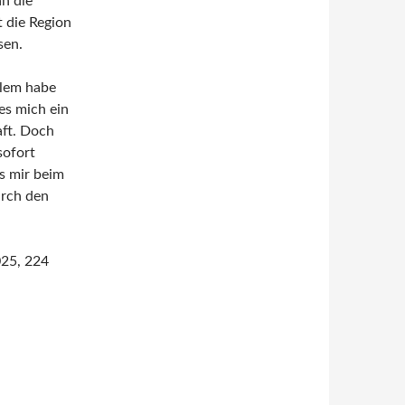
n die
 die Region
sen.
allem habe
 es mich ein
aft. Doch
sofort
s mir beim
rch den
025, 224