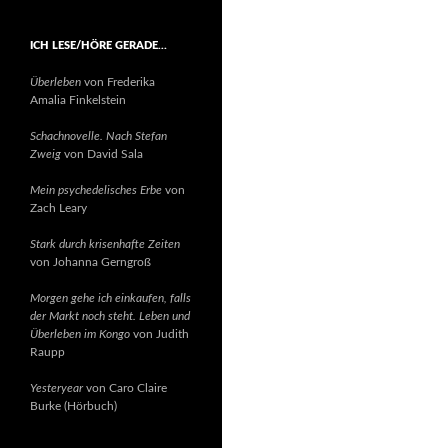
ICH LESE/HÖRE GERADE…
Überleben
von Frederika
Amalia Finkelstein
Schachnovelle. Nach Stefan
Zweig
von David Sala
Mein psychedelisches Erbe
von
Zach Leary
Stark durch krisenhafte Zeiten
von Johanna Gerngroß
Morgen gehe ich einkaufen, falls
der Markt noch steht. Leben und
Überleben im Kongo
von Judith
Raupp
Yesteryear
von Caro Claire
Burke (Hörbuch)