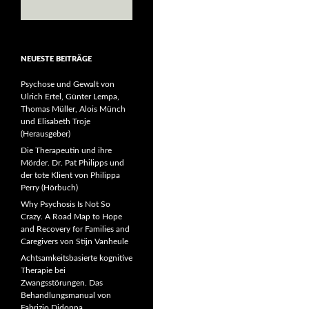
NEUESTE BEITRÄGE
Psychose und Gewalt von
Ulrich Ertel, Günter Lempa,
Thomas Müller, Alois Münch
und Elisabeth Troje
(Herausgeber)
Die Therapeutin und ihre
Mörder. Dr. Pat Philipps und
der tote Klient von Philippa
Perry (Hörbuch)
Why Psychosis Is Not So
Crazy. A Road Map to Hope
and Recovery for Families and
Caregivers von Stijn Vanheule
Achtsamkeitsbasierte kognitive
Therapie bei
Zwangsstörungen. Das
Behandlungsmanual von
Fabrizio Didonna