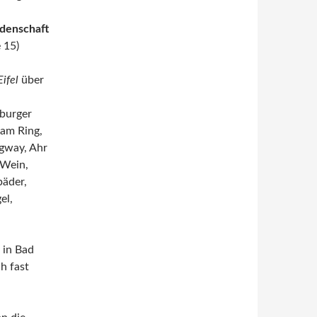
idenschaft
e 15)
ifel
über
lburger
 am Ring,
gway, Ahr
 Wein,
bäder,
el,
 in Bad
h fast