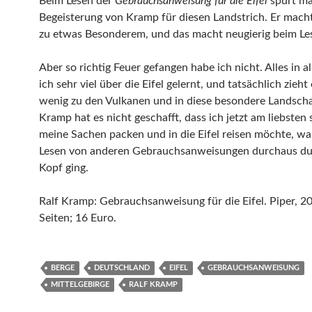
Beim Lesen der
Gebrauchsanweisung für die Eifel
spürt ma
Begeisterung von Kramp für diesen Landstrich. Er macht
zu etwas Besonderem, und das macht neugierig beim Le
Aber so richtig Feuer gefangen habe ich nicht. Alles in 
ich sehr viel über die Eifel gelernt, und tatsächlich zieht
wenig zu den Vulkanen und in diese besondere Landsch
Kramp hat es nicht geschafft, dass ich jetzt am liebsten 
meine Sachen packen und in die Eifel reisen möchte, wa
Lesen von anderen Gebrauchsanweisungen durchaus du
Kopf ging.
Ralf Kramp: Gebrauchsanweisung für die Eifel. Piper, 2
Seiten; 16 Euro.
BERGE
DEUTSCHLAND
EIFEL
GEBRAUCHSANWEISUNG
MITTELGEBIRGE
RALF KRAMP