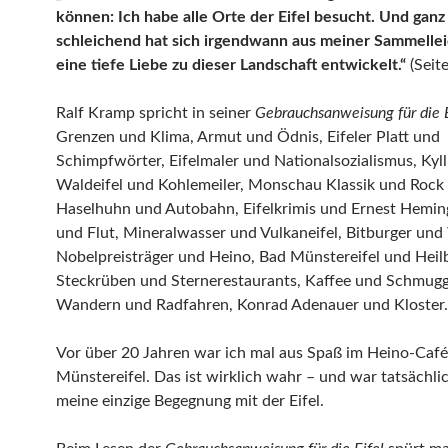
können: Ich habe alle Orte der Eifel besucht. Und ganz
schleichend hat sich irgendwann aus meiner Sammelle
eine tiefe Liebe zu dieser Landschaft entwickelt.“
(Seit
Ralf Kramp spricht in seiner
Gebrauchsanweisung für die E
Grenzen und Klima, Armut und Ödnis, Eifeler Platt und
Schimpfwörter, Eifelmaler und Nationalsozialismus, Kyl
Waldeifel und Kohlemeiler, Monschau Klassik und Rock
Haselhuhn und Autobahn, Eifelkrimis und Ernest Hemin
und Flut, Mineralwasser und Vulkaneifel, Bitburger und
Nobelpreisträger und Heino, Bad Münstereifel und Heil
Steckrüben und Sternerestaurants, Kaffee und Schmugg
Wandern und Radfahren, Konrad Adenauer und Kloster.
Vor über 20 Jahren war ich mal aus Spaß im Heino-Café
Münstereifel. Das ist wirklich wahr – und war tatsächlic
meine einzige Begegnung mit der Eifel.