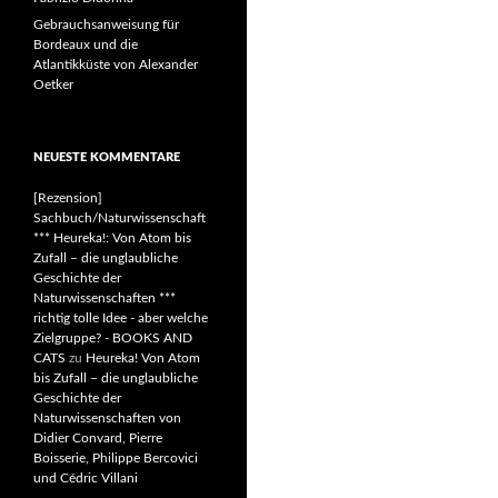
Gebrauchsanweisung für
Bordeaux und die
Atlantikküste von Alexander
Oetker
NEUESTE KOMMENTARE
[Rezension]
Sachbuch/Naturwissenschaft
*** Heureka!: Von Atom bis
Zufall – die unglaubliche
Geschichte der
Naturwissenschaften ***
richtig tolle Idee - aber welche
Zielgruppe? - BOOKS AND
CATS
zu
Heureka! Von Atom
bis Zufall – die unglaubliche
Geschichte der
Naturwissenschaften von
Didier Convard, Pierre
Boisserie, Philippe Bercovici
und Cédric Villani