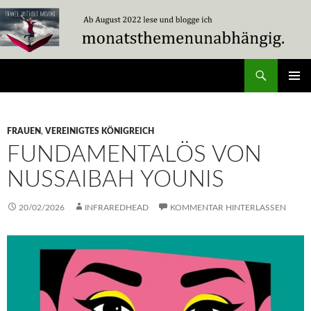
Zum
Inhalt
springen
Suchen
Travel Without Moving
PRIMÄR
MENÜ
FRAUEN
,
VEREINIGTES KÖNIGREICH
FUNDAMENTALÖS VON
NUSSAIBAH YOUNIS
20/02/2026
INFRAREDHEAD
KOMMENTAR HINTERLASSEN