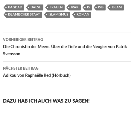
BAGDAD
DAESH
FRAUEN
IRAK
IS
ISIS
ISLAM
ISLAMISCHER STAAT
ISLAMISMUS
ROMAN
Beitragsnavigation
VORHERIGER BEITRAG
Die Chronistin der Meere. Über die Tiefe und die Neugier von Patrik
Svensson
NÄCHSTER BEITRAG
Adikou von Raphaëlle Red (Hörbuch)
DAZU HAB ICH AUCH WAS ZU SAGEN!