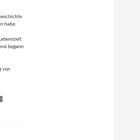
Geschichte
en habe.
 Lebenszeit
nend begann
g von
N