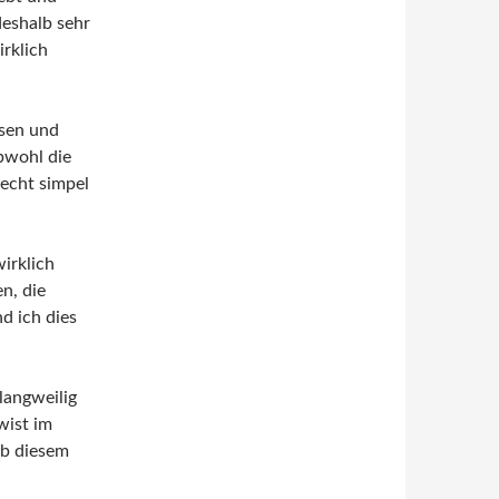
deshalb sehr
irklich
esen und
bwohl die
recht simpel
wirklich
n, die
d ich dies
langweilig
wist im
ab diesem