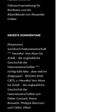
Gebrauchsanweisung für
Bordeaux und die
Atlantikküste von Alexander
Oetker
NEUESTE KOMMENTARE
[Rezension]
Sachbuch/Naturwissenschaft
*** Heureka!: Von Atom bis
Zufall – die unglaubliche
Geschichte der
Naturwissenschaften ***
richtig tolle Idee - aber welche
Zielgruppe? - BOOKS AND
CATS
zu
Heureka! Von Atom
bis Zufall – die unglaubliche
Geschichte der
Naturwissenschaften von
Didier Convard, Pierre
Boisserie, Philippe Bercovici
und Cédric Villani