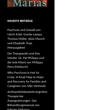
NEUESTE BEITRÄGE
Psychose und Gewalt von
Ulrich Ertel, Günter Lempa,
Thomas Müller, Alois Münch
und Elisabeth Troje
(Herausgeber)
Die Therapeutin und ihre
Mörder. Dr. Pat Philipps und
der tote Klient von Philippa
Perry (Hörbuch)
Why Psychosis Is Not So
Crazy. A Road Map to Hope
and Recovery for Families and
Caregivers von Stijn Vanheule
Achtsamkeitsbasierte kognitive
Therapie bei
Zwangsstörungen. Das
Behandlungsmanual von
Fabrizio Didonna