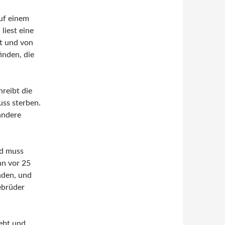
auf einem
liest eine
bt und von
inden, die
hreibt die
uss sterben.
andere
nd muss
nn vor 25
nden, und
ebrüder
ebt und