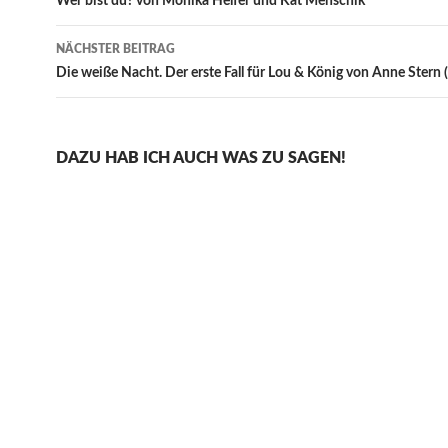
Wer bist du? von Monika Helfer und Kat Menschik
NÄCHSTER BEITRAG
Die weiße Nacht. Der erste Fall für Lou & König von Anne Stern
DAZU HAB ICH AUCH WAS ZU SAGEN!