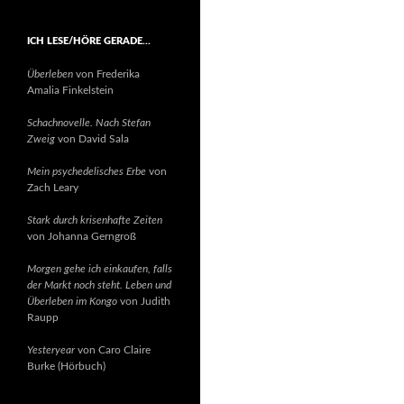
ICH LESE/HÖRE GERADE…
Überleben
von Frederika
Amalia Finkelstein
Schachnovelle. Nach Stefan
Zweig
von David Sala
Mein psychedelisches Erbe
von
Zach Leary
Stark durch krisenhafte Zeiten
von Johanna Gerngroß
Morgen gehe ich einkaufen, falls
der Markt noch steht. Leben und
Überleben im Kongo
von Judith
Raupp
Yesteryear
von Caro Claire
Burke (Hörbuch)