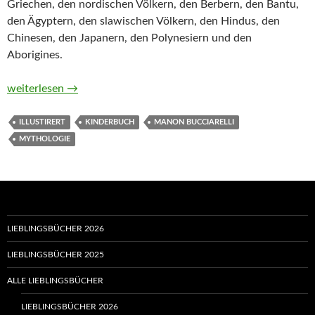
Griechen, den nordischen Völkern, den Berbern, den Bantu,
den Ägyptern, den slawischen Völkern, den Hindus, den
Chinesen, den Japanern, den Polynesiern und den
Aborigines.
Suche, Finde & Entdecke. Mythen von Manon Bucciarelli
weiterlesen
→
ILLUSTIRERT
KINDERBUCH
MANON BUCCIARELLI
MYTHOLOGIE
LIEBLINGSBÜCHER 2026
LIEBLINGSBÜCHER 2025
ALLE LIEBLINGSBÜCHER
LIEBLINGSBÜCHER 2026